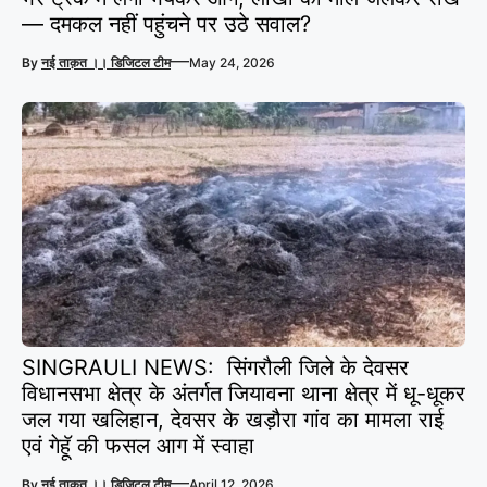
— दमकल नहीं पहुंचने पर उठे सवाल?
—
By
नई ताक़त ।। डिजिटल टीम
May 24, 2026
SINGRAULI NEWS: सिंगरौली जिले के देवसर
विधानसभा क्षेत्र के अंतर्गत जियावना थाना क्षेत्र में धू-धूकर
जल गया खलिहान, देवसर के खड़ौरा गांव का मामला राई
एवं गेहूॅ की फसल आग में स्वाहा
—
By
नई ताक़त ।। डिजिटल टीम
April 12, 2026