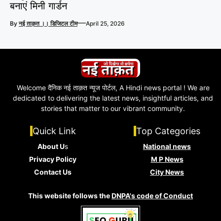
बनाएं मिनी गार्डन
—
By
नई ताक़त ।। डिजिटल टीम
April 25, 2026
Welcome दैनिक नई ताक़त न्यूज पोर्टल, A Hindi news portal ! We are
dedicated to delivering the latest news, insightful articles, and
stories that matter to our vibrant community.
Quick Link
Top Categories
About U
s
National news
Privacy Policy
M P News
Contact Us
City News
This website follows the
DNPA's code of Conduct