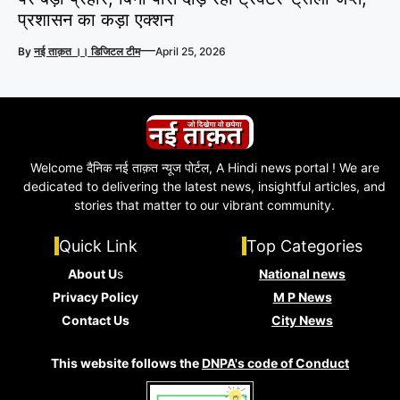
प्रशासन का कड़ा एक्शन
—
By
नई ताक़त ।। डिजिटल टीम
April 25, 2026
Welcome दैनिक नई ताक़त न्यूज पोर्टल, A Hindi news portal ! We are
dedicated to delivering the latest news, insightful articles, and
stories that matter to our vibrant community.
Quick Link
Top Categories
About U
s
National news
Privacy Policy
M P News
Contact Us
City News
This website follows the
DNPA's code of Conduct