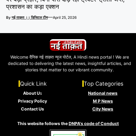
प्रशासन का कड़ा एक्शन
—
By
नई ताक़त ।। डिजिटल टीम
April 25, 2026
Welcome दैनिक नई ताक़त न्यूज पोर्टल, A Hindi news portal ! We are
dedicated to delivering the latest news, insightful articles, and
stories that matter to our vibrant community.
Quick Link
Top Categories
About U
s
National news
Privacy Policy
M P News
Contact Us
City News
This website follows the
DNPA's code of Conduct