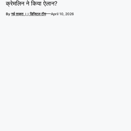
क्रेमलिन ने किया ऐलान?
—
By
नई ताक़त ।। डिजिटल टीम
April 10, 2026