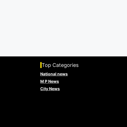
Top Categories
National news
M P News
City News