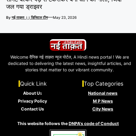
जल गया ड्राइवर
—
By
नई ताक़त ।। डिजिटल टीम
May 23, 2026
Welcome दैनिक नई ताक़त न्यूज पोर्टल, A Hindi news portal ! We are
dedicated to delivering the latest news, insightful articles, and
stories that matter to our vibrant community.
Quick Link
Top Categories
About U
s
National news
Privacy Policy
M P News
Contact Us
City News
This website follows the
DNPA's code of Conduct