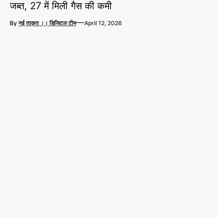
जब्त, 27 में मिली गैस की कमी
—
By
नई ताक़त ।। डिजिटल टीम
April 12, 2026