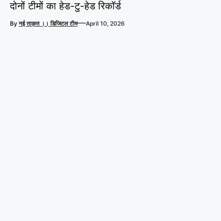
दोनों टीमों का हेड-टु-हेड रिकॉर्ड
—
By
नई ताक़त ।। डिजिटल टीम
April 10, 2026