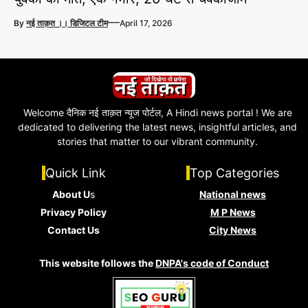
—
By
नई ताक़त ।। डिजिटल टीम
April 17, 2026
Welcome दैनिक नई ताक़त न्यूज पोर्टल, A Hindi news portal ! We are
dedicated to delivering the latest news, insightful articles, and
stories that matter to our vibrant community.
Quick Link
Top Categories
About U
s
National news
Privacy Policy
M P News
Contact Us
City News
This website follows the
DNPA's code of Conduct