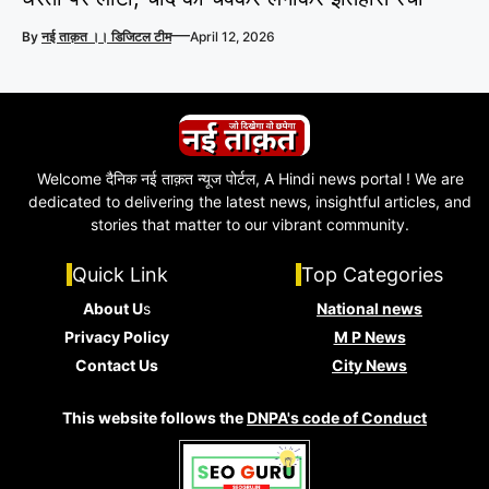
—
By
नई ताक़त ।। डिजिटल टीम
April 12, 2026
Welcome दैनिक नई ताक़त न्यूज पोर्टल, A Hindi news portal ! We are
dedicated to delivering the latest news, insightful articles, and
stories that matter to our vibrant community.
Quick Link
Top Categories
About U
s
National news
Privacy Policy
M P News
Contact Us
City News
This website follows the
DNPA's code of Conduct