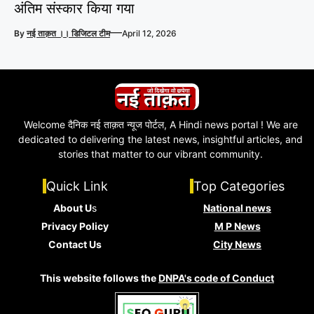
अंतिम संस्कार किया गया
—
By
नई ताक़त ।। डिजिटल टीम
April 12, 2026
Welcome दैनिक नई ताक़त न्यूज पोर्टल, A Hindi news portal ! We are
dedicated to delivering the latest news, insightful articles, and
stories that matter to our vibrant community.
Quick Link
Top Categories
About U
s
National news
Privacy Policy
M P News
Contact Us
City News
This website follows the
DNPA's code of Conduct