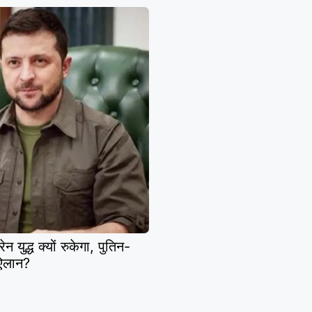
्ध क्यों रुकेगा, पुतिन-
 ऐलान?