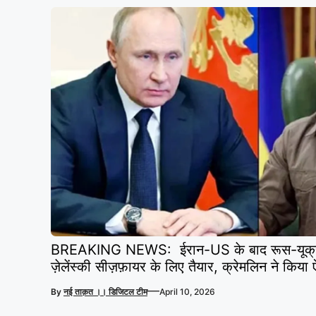
BREAKING NEWS: ईरान-US के बाद रूस-यूक्रेन युद
ज़ेलेंस्की सीज़फ़ायर के लिए तैयार, क्रेमलिन ने किया
—
By
नई ताक़त ।। डिजिटल टीम
April 10, 2026