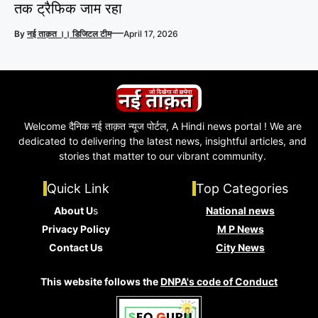
तक ट्रैफिक जाम रहा
—
By
नई ताक़त ।। डिजिटल टीम
April 17, 2026
Welcome दैनिक नई ताक़त न्यूज पोर्टल, A Hindi news portal ! We are
dedicated to delivering the latest news, insightful articles, and
stories that matter to our vibrant community.
Quick Link
Top Categories
About U
s
National news
Privacy Policy
M P News
Contact Us
City News
This website follows the
DNPA's code of Conduct