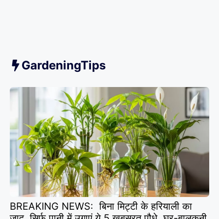
GardeningTips
BREAKING NEWS: बिना मिट्टी के हरियाली का
जादू, सिर्फ पानी में उगाएं ये 5 खूबसूरत पौधे, घर-बालकनी