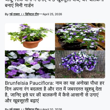
बनाएं मिनी गार्डन
—
By
नई ताक़त ।। डिजिटल टीम
April 25, 2026
Brunfelsia Pauciflora: नाम का यह अनोखा पौधा हर
दिन अपना रंग बदलता है और रात में जबरदस्त खुशबू देता
है, जानिए इसे घर की बालकनी में कैसे आसानी से उगाएं
और खूबसूरती बढ़ाएं
—
By
नई ताक़त ।। डिजिटल टीम
April 10, 2026