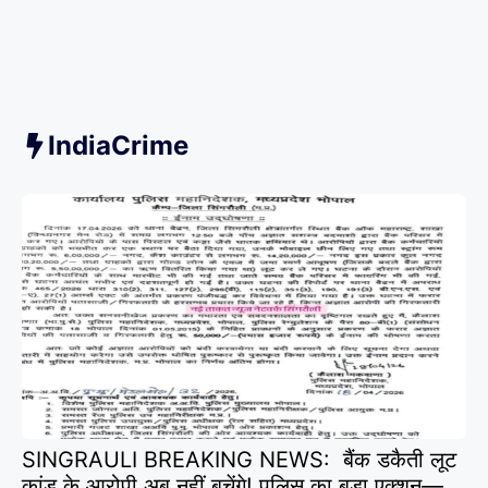
IndiaCrime
SINGRAULI BREAKING NEWS: बैंक डकैती लूट
कांड के आरोपी अब नहीं बचेंगे! पुलिस का बड़ा एक्शन—