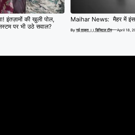
 इंतज़ामों की खुली पोल,
Maihar News: मैहर में इंसा
सिस्टम पर भी उठे सवाल?
—
By
नई ताक़त ।। डिजिटल टीम
April 18, 