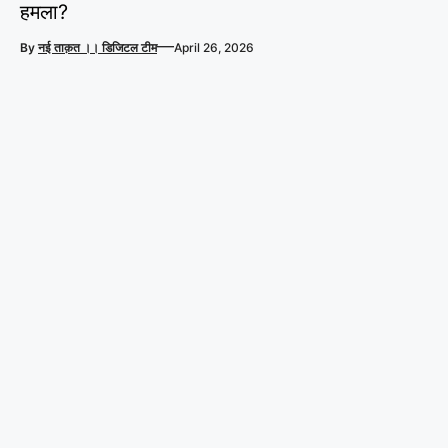
हमला?
—
By
नई ताक़त ।। डिजिटल टीम
April 26, 2026