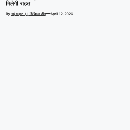
मिलेगी राहत
—
By
नई ताक़त ।। डिजिटल टीम
April 12, 2026