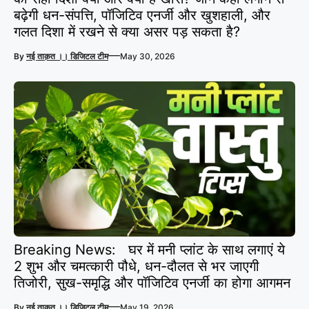
बढ़ेगी धन-संपत्ति, पॉजिटिव एनर्जी और खुशहाली, और
गलत दिशा में रखने से क्या असर पड़ सकता है?
—
By
नई ताक़त ।। डिजिटल टीम
May 30, 2026
Breaking News: घर में मनी प्लांट के साथ लगाएं ये
2 शुभ और चमत्कारी पौधे, धन-दौलत से भर जाएगी
तिजोरी, सुख-समृद्धि और पॉजिटिव एनर्जी का होगा आगमन
—
By
नई ताक़त ।। डिजिटल टीम
May 19, 2026