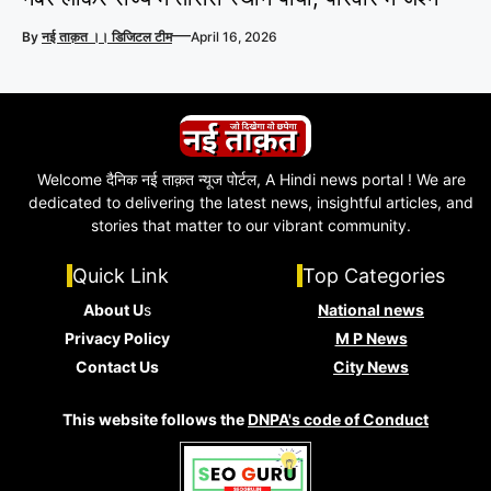
—
By
नई ताक़त ।। डिजिटल टीम
April 16, 2026
Welcome दैनिक नई ताक़त न्यूज पोर्टल, A Hindi news portal ! We are
dedicated to delivering the latest news, insightful articles, and
stories that matter to our vibrant community.
Quick Link
Top Categories
About U
s
National news
Privacy Policy
M P News
Contact Us
City News
This website follows the
DNPA's code of Conduct