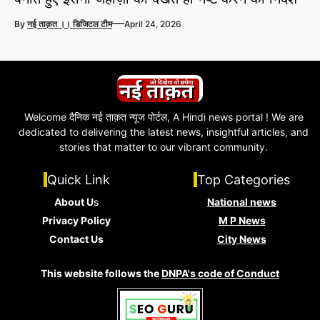
—
By
नई ताक़त ।। डिजिटल टीम
April 24, 2026
Welcome दैनिक नई ताक़त न्यूज पोर्टल, A Hindi news portal ! We are
dedicated to delivering the latest news, insightful articles, and
stories that matter to our vibrant community.
Quick Link
Top Categories
About U
s
National news
Privacy Policy
M P News
Contact Us
City News
This website follows the
DNPA's code of Conduct