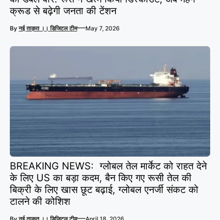
क्रूड से बढ़ेगी जनता की टेंशन
—
By
नई ताक़त ।। डिजिटल टीम
May 7, 2026
BREAKING NEWS: ग्लोबल तेल मार्केट को राहत देने
के लिए US का बड़ा कदम, बैन किए गए रूसी तेल की
बिक्री के लिए खास छूट बढ़ाई, ग्लोबल एनर्जी संकट को
टालने की कोशिश
—
By
नई ताक़त ।। डिजिटल टीम
April 18, 2026