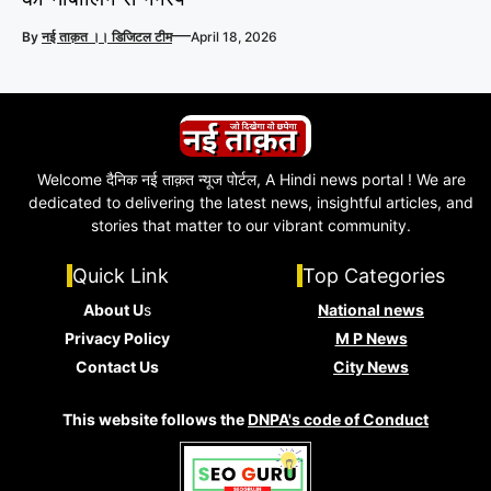
—
By
नई ताक़त ।। डिजिटल टीम
April 18, 2026
Welcome दैनिक नई ताक़त न्यूज पोर्टल, A Hindi news portal ! We are
dedicated to delivering the latest news, insightful articles, and
stories that matter to our vibrant community.
Quick Link
Top Categories
About U
s
National news
Privacy Policy
M P News
Contact Us
City News
This website follows the
DNPA's code of Conduct