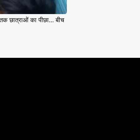
क छात्राओं का पीछा… बीच