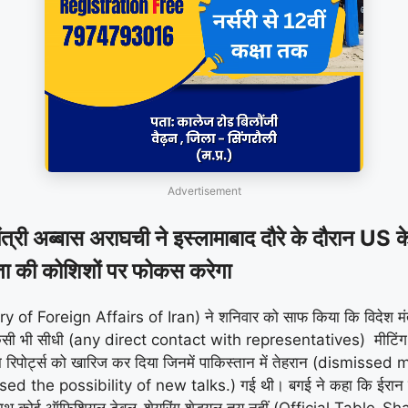
Advertisement
अब्बास अराघची ने इस्लामाबाद दौरे के दौरान US क
्थता की कोशिशों पर फोकस करेगा
try of Foreign Affairs of Iran) ने शनिवार को साफ किया कि विदेश म
थ किसी भी सीधी (any direct contact with representatives) मीटिंग का 
िपोर्ट्स को खारिज कर दिया जिनमें पाकिस्तान में तेहरान (dismis
ssed the possibility of new talks.) गई थी। बगई ने कहा कि ईरान 
 के साथ कोई ऑफिशियल टेबल-शेयरिंग शेड्यूल तय नहीं (Official Tabl