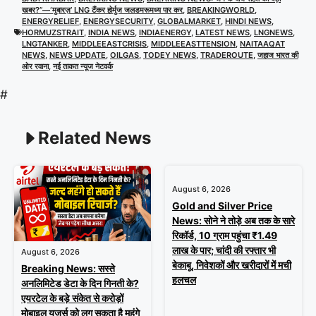
खबर?”—‘मुबारज़’ LNG टैंकर होर्मुज जलडमरूमध्य पार कर
,
BREAKINGWORLD
,
ENERGYRELIEF
,
ENERGYSECURITY
,
GLOBALMARKET
,
HINDI NEWS
,
HORMUZSTRAIT
,
INDIA NEWS
,
INDIAENERGY
,
LATEST NEWS
,
LNGNEWS
,
LNGTANKER
,
MIDDLEEASTCRISIS
,
MIDDLEEASTTENSION
,
NAITAAQAT
NEWS
,
NEWS UPDATE
,
OILGAS
,
TODEY NEWS
,
TRADEROUTE
,
जहाज भारत की
ओर रवाना
,
नई ताकत न्यूज नेटवर्क
#
Related News
August 6, 2026
Gold and Silver Price
News: सोने ने तोड़े अब तक के सारे
रिकॉर्ड, 10 ग्राम पहुंचा ₹1.49
लाख के पार; चांदी की रफ्तार भी
August 6, 2026
बेकाबू, निवेशकों और खरीदारों में मची
Breaking News: सस्ते
हलचल
अनलिमिटेड डेटा के दिन गिनती के?
एयरटेल के बड़े संकेत से करोड़ों
मोबाइल यूजर्स को लग सकता है महंगे