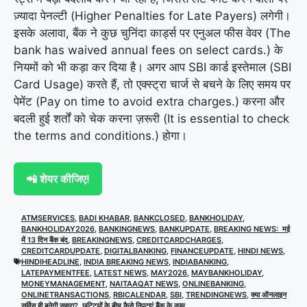
ज़्यादा पेनल्टी (Higher Penalties for Late Payers) लगेगी।
इसके अलावा, बैंक ने कुछ चुनिंदा कार्ड्स पर एनुअल फीस वेवर (The
bank has waived annual fees on select cards.) के
नियमों को भी कड़ा कर दिया है। अगर आप SBI कार्ड इस्तेमाल (SBI
Card Usage) करते हैं, तो एक्स्ट्रा चार्ज से बचने के लिए समय पर
पेमेंट (Pay on time to avoid extra charges.) करना और
बदली हुई शर्तों को चेक करना ज़रूरी (It is essential to check
the terms and conditions.) होगा।
📲 शेयर कीजिए!
ATMSERVICES
,
BADI KHABAR
,
BANKCLOSED
,
BANKHOLIDAY
,
BANKHOLIDAY2026
,
BANKINGNEWS
,
BANKUPDATE
,
BREAKING NEWS: मई
में 13 दिन बैंक बंद
,
BREAKINGNEWS
,
CREDITCARDCHARGES
,
CREDITCARDUPDATE
,
DIGITALBANKING
,
FINANCEUPDATE
,
HINDI NEWS
,
HINDIHEADLINE
,
INDIA BREAKING NEWS
,
INDIABANKING
,
LATEPAYMENTFEE
,
LATEST NEWS
,
MAY2026
,
MAYBANKHOLIDAY
,
MONEYMANAGEMENT
,
NAITAAQAT NEWS
,
ONLINEBANKING
,
ONLINETRANSACTIONS
,
RBICALENDAR
,
SBI
,
TRENDINGNEWS
,
क्या ऑनलाइन
सर्विस ही बनेगी सहारा?
,
छुट्टियों के बीच कैसे निपटाएं बैंक के काम