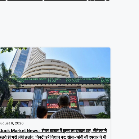
ugust 6, 2026
tock Market News: शेयर बाजार में बुल्स का दमदार वार, सेंसेक्स ने
ुलते ही भरी लंबी छलांग, निफ्टी हरे निशान पर; सोना-चांदी की रफ्तार ने भी