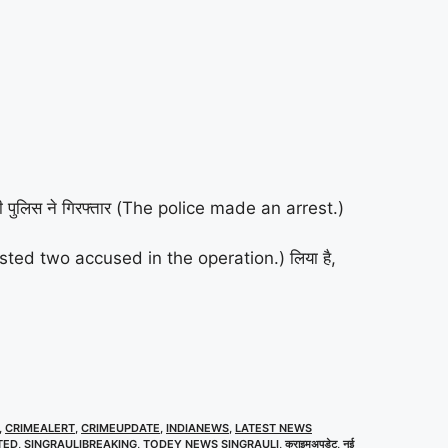
ो भी पुलिस ने गिरफ्तार (The police made an arrest.)
 arrested two accused in the operation.) लिया है,
,
CRIMEALERT
,
CRIMEUPDATE
,
INDIANEWS
,
LATEST NEWS
TED
,
SINGRAULIBREAKING
,
TODEY NEWS SINGRAULI
,
क्राइमअपडेट
,
नई