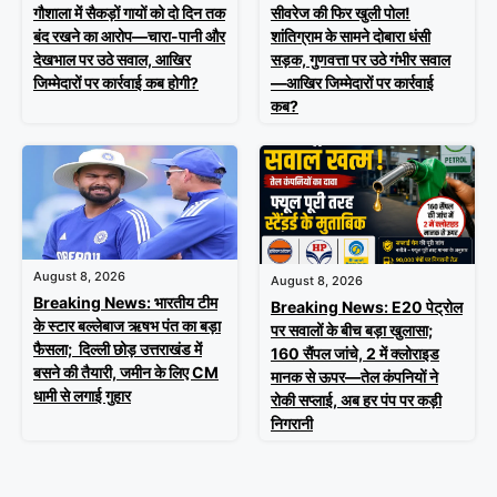
गौशाला में सैकड़ों गायों को दो दिन तक
सीवरेज की फिर खुली पोल!
बंद रखने का आरोप—चारा-पानी और
शांतिग्राम के सामने दोबारा धंसी
देखभाल पर उठे सवाल, आखिर
सड़क, गुणवत्ता पर उठे गंभीर सवाल
जिम्मेदारों पर कार्रवाई कब होगी?
—आखिर जिम्मेदारों पर कार्रवाई
कब?
August 8, 2026
August 8, 2026
Breaking News: भारतीय टीम
Breaking News: E20 पेट्रोल
के स्टार बल्लेबाज ऋषभ पंत का बड़ा
पर सवालों के बीच बड़ा खुलासा;
फैसला; दिल्ली छोड़ उत्तराखंड में
160 सैंपल जांचे, 2 में क्लोराइड
बसने की तैयारी, जमीन के लिए CM
मानक से ऊपर—तेल कंपनियों ने
धामी से लगाई गुहार
रोकी सप्लाई, अब हर पंप पर कड़ी
निगरानी