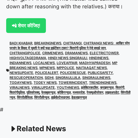
down after reasoning with the relatives.) कराया।
📲 शेयर कीजिए!
BADI KHABAR
,
BREAKINGNEWS
,
CHITRANGI
,
CHITRANGI NEWS: आखिर प्रेम
प्रसंग के विवाद में युवती ने क्यों चढ़ा हाईटेंशन टावर? चितरंगी पुलिस ने ऐसे बचाई जान
,
CHITRANGIPOLICE
,
CRIMENEWS
,
DRAMANEWS
,
ELECTRICTOWER
,
HIGHVOLTAGEDRAMA
,
HINDI NEWS SINGRAULI
,
HINDINEWS
,
INDIANNEWS
,
LOCALNEWS
,
LOVEAFFAIR
,
MADHYAPRADESH
,
MP
BREAKING NEWS
,
MPNEWS
,
MPPOLICE
,
NAITAAQAT NEWS
,
NEWSUPDATE
,
POLICEALERT
,
POLICERESCUE
,
PUBLICSAFETY
,
RESCUEOPERATION
,
SIDHI
,
SINGRAULIJILA
,
SINGRAULINEWS
,
TODAYNEWS
,
TODEY NEWS
,
TOWERINCIDENT
,
TRENDINGNEWS
,
VIRALNEWS
,
VIRALUPDATE
,
YOUTHNEWS
,
इलेक्ट्रिकटॉवर
,
क्राइमन्यूज़
,
चितरंगी
,
चितरंगीपुलिस
,
पुलिसरेस्क्यू
,
फेसबुकन्यूज़
,
ब्रेकिंगन्यूज़
,
मध्यप्रदेश
,
रेस्क्यूऑपरेशन
,
लाइवअपडेट
,
सिंगरौली
न्यूज
,
सिंगरौलीजिला
,
सिंगरौलीन्यूज
,
हाईवोल्टेजड्रामा
,
हेडलाइनन्यूज़
#
Related News