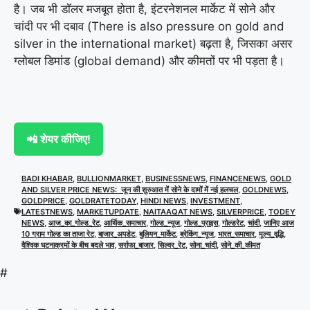
है। जब भी डॉलर मजबूत होता है, इंटरनेशनल मार्केट में सोने और
चांदी पर भी दबाव (There is also pressure on gold and
silver in the international market) बढ़ता है, जिसका असर
ग्लोबल डिमांड (global demand) और कीमतों पर भी पड़ता है।
📲 शेयर कीजिए!
BADI KHABAR
,
BULLIONMARKET
,
BUSINESSNEWS
,
FINANCENEWS
,
GOLD
AND SILVER PRICE NEWS: जून की शुरुआत में सोने के दामों में नई हलचल
,
GOLDNEWS
,
GOLDPRICE
,
GOLDRATETODAY
,
HINDI NEWS
,
INVESTMENT
,
LATESTNEWS
,
MARKETUPDATE
,
NAITAAQAT NEWS
,
SILVERPRICE
,
TODEY
NEWS
,
आज_का_गोल्ड_रेट
,
आर्थिक_समाचार
,
गोल्ड_न्यूज
,
गोल्ड_प्राइस
,
गोल्डरेट
,
चांदी
,
जानिए आज
10 ग्राम गोल्ड का ताजा रेट
,
बाजार_अपडेट
,
बुलियन_मार्केट
,
ब्रेकिंग_न्यूज
,
भारत_समाचार
,
मूल्य_वृद्धि
,
वैश्विक घटनाक्रमों के बीच बदले भाव
,
सर्राफा_बाजार
,
सिल्वर_रेट
,
सोना_चांदी
,
सोने_की_कीमत
#