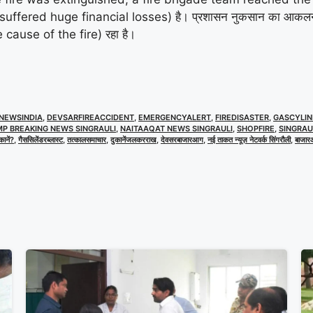
ers suffered huge financial losses) है। प्रशासन नुकसान का आकलन 
cause of the fire) रहा है।
NEWSINDIA
,
DEVSARFIREACCIDENT
,
EMERGENCYALERT
,
FIREDISASTER
,
GASCYLIN
MP BREAKING NEWS SINGRAULI
,
NAITAAQAT NEWS SINGRAULI
,
SHOPFIRE
,
SINGRAU
ानें?
,
गैससिलेंडरब्लास्ट
,
तत्कालसमाचार
,
दुकानेंजलकरराख
,
देवसरबाजारआग
,
नई ताकत न्यूज़ नेटवर्क सिंगरौली
,
बाजार