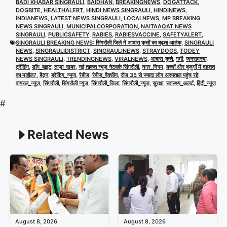
BADI KHABAR SINGRAULI
,
BAIDHAN
,
BREAKINGNEWS
,
DOGATTACK
,
DOGBITE
,
HEALTHALERT
,
HINDI NEWS SINGRAULI
,
HINDINEWS
,
INDIANEWS
,
LATEST NEWS SINGRAULI
,
LOCALNEWS
,
MP BREAKING
NEWS SINGRAULI
,
MUNICIPALCORPORATION
,
NAITAAQAT NEWS
SINGRAULI
,
PUBLICSAFETY
,
RABIES
,
RABIESVACCINE
,
SAFETYALERT
,
SINGRAULI BREAKING NEWS: सिंगरौली जिले में आवारा कुत्तों का बढ़ता आतंक
,
SINGRAULI
NEWS
,
SINGRAULIDISTRICT
,
SINGRAULINEWS
,
STRAYDOGS
,
TODEY
NEWS SINGRAULI
,
TRENDINGNEWS
,
VIRALNEWS
,
आवारा_कुत्ते
,
गर्मी
,
जनसमस्या
,
ट्रेंडिंग
,
डॉग_बाइट
,
ताज़ा_खबर
,
नई ताकत न्यूज़ नेटवर्क सिंगरौली
,
नगर_निगम
,
बच्चों और बुजुर्गों में दहशत
का माहौल?
,
बैढ़न
,
ब्रेकिंग_न्यूज
,
रेबीज
,
रेबीज_वैक्सीन
,
रोज 35 से ज्यादा लोग अस्पताल पहुंच रहे
,
वायरल_न्यूज़
,
सिंगरौली
,
सिंगरौली न्यूज
,
सिंगरौली_जिला
,
सिंगरौली_न्यूज
,
सुरक्षा
,
स्वास्थ्य_अलर्ट
,
हिंदी_न्यूज
#
Related News
August 8, 2026
August 8, 2026