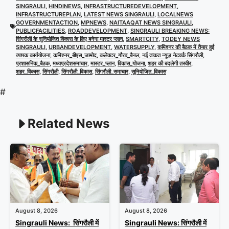
SINGRAULI
,
HINDINEWS
,
INFRASTRUCTUREDEVELOPMENT
,
INFRASTRUCTUREPLAN
,
LATEST NEWS SINGRAULI
,
LOCALNEWS
GOVERNMENTACTION
,
MPNEWS
,
NAITAAQAT NEWS SINGRAULI
,
PUBLICFACILITIES
,
ROADDEVELOPMENT
,
SINGRAULI BREAKING NEWS:
सिंगरौली के सुनियोजित विकास के लिए बनेगा मास्टर प्लान
,
SMARTCITY
,
TODEY NEWS
SINGRAULI
,
URBANDEVELOPMENT
,
WATERSUPPLY
,
कमिश्नर की बैठक में तैयार हुई
व्यापक कार्ययोजना
,
कमिश्नर_बीएस_जामोद
,
कलेक्टर_गौरव_बैनल
,
नई ताकत न्यूज़ नेटवर्क सिंगरौली
,
प्रशासनिक_बैठक
,
मध्यप्रदेशसमाचार
,
मास्टर_प्लान
,
विकास_योजना
,
शहर की बदलेगी तस्वीर
,
शहर_विकास
,
सिंगरौली
,
सिंगरौली_विकास
,
सिंगरौली_समाचार
,
सुनियोजित_विकास
#
Related News
August 8, 2026
August 8, 2026
Singrauli News: सिंगरौली में
Singrauli News: सिंगरौली में