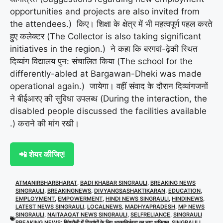
opportunities and projects are also invited from
the attendees.) किए। शिक्षा के क्षेत्र में भी महत्वपूर्ण पहल करते
हुए कलेक्टर (The Collector is also taking significant
initiatives in the region.) ने कहा कि बरगवां-ढ़ेकी स्थित
दिव्यांग विद्यालय पुन: संचालित किया (The school for the
differently-abled at Bargawan-Dheki was made
operational again.) जायेगा। वहीं संवाद के दौरान दिव्यांगजनों
ने बीईआरए की सुविधा उपलब्ध (During the interaction, the
disabled people discussed the facilities available
.) कराने की मांग रखी।
📲 शेयर कीजिए!
ATMANIRBHARBHARAT
,
BADI KHABAR SINGRAULI
,
BREAKING NEWS
SINGRAULI
,
BREAKINGNEWS
,
DIVYANGSASHAKTIKARAN
,
EDUCATION
,
EMPLOYMENT
,
EMPOWERMENT
,
HINDI NEWS SINGRAULI
,
HINDINEWS
,
LATEST NEWS SINGRAULI
,
LOCALNEWS
,
MADHYAPRADESH
,
MP NEWS
SINGRAULI
,
NAITAAQAT NEWS SINGRAULI
,
SELFRELIANCE
,
SINGRAULI
BREAKING NEWS: सिंगरौली में दिव्यांगों के लिए आत्मनिर्भरता का नया अभियान
,
SINGRAULI