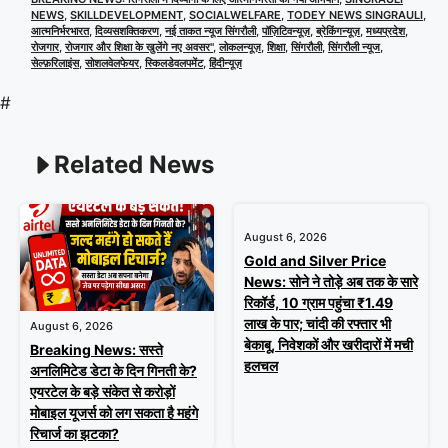
NEWS
,
SKILLDEVELOPMENT
,
SOCIALWELFARE
,
TODEY NEWS SINGRAULI
,
आत्मनिर्भरभारत
,
दिव्यसशक्तिकरण
,
नई ताकत न्यूज सिंगरौली
,
पॉज़िटिवन्यूज़
,
ब्रेकिंगन्यूज़
,
मध्यप्रदेश
,
रोजगार
,
रोजगार और शिक्षा के खुलेंगे नए अवसर"
,
लोकलन्यूज़
,
शिक्षा
,
सिंगरौली
,
सिंगरौली न्यूज
,
सेल्फ़रिलाइंस
,
सोशलवेलफेयर
,
स्किलडेवलपमेंट
,
हिंदीन्यूज़
#
Related News
August 6, 2026
Gold and Silver Price
News: सोने ने तोड़े अब तक के सारे
रिकॉर्ड, 10 ग्राम पहुंचा ₹1.49
लाख के पार; चांदी की रफ्तार भी
August 6, 2026
बेकाबू, निवेशकों और खरीदारों में मची
Breaking News: सस्ते
हलचल
अनलिमिटेड डेटा के दिन गिनती के?
एयरटेल के बड़े संकेत से करोड़ों
मोबाइल यूजर्स को लग सकता है महंगे
रिचार्ज का झटका?