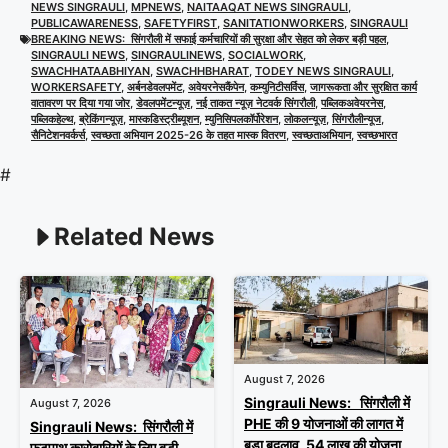
NEWS SINGRAULI
,
MPNEWS
,
NAITAAQAT NEWS SINGRAULI
,
PUBLICAWARENESS
,
SAFETYFIRST
,
SANITATIONWORKERS
,
SINGRAULI
BREAKING NEWS: सिंगरौली में सफाई कर्मचारियों की सुरक्षा और सेहत को लेकर बड़ी पहल
,
SINGRAULI NEWS
,
SINGRAULINEWS
,
SOCIALWORK
,
SWACHHATAABHIYAN
,
SWACHHBHARAT
,
TODEY NEWS SINGRAULI
,
WORKERSAFETY
,
अर्बनडेवलपमेंट
,
अवेयरनेसकैंपेन
,
कम्युनिटीसर्विस
,
जागरूकता और सुरक्षित कार्य
वातावरण पर दिया गया जोर
,
डेवलपमेंटन्यूज़
,
नई ताकत न्यूज़ नेटवर्क सिंगरौली
,
पब्लिकअवेयरनेस
,
पब्लिकहेल्थ
,
ब्रेकिंगन्यूज़
,
मास्कडिस्ट्रीब्यूशन
,
म्युनिसिपलकॉर्पोरेशन
,
लोकलन्यूज़
,
सिंगरौलीन्यूज
,
सैनिटेशनवर्कर्स
,
स्वच्छता अभियान 2025-26 के तहत मास्क वितरण
,
स्वच्छताअभियान
,
स्वच्छभारत
#
Related News
August 7, 2026
Singrauli News: सिंगरौली में
August 7, 2026
PHE की 9 योजनाओं की लागत में
Singrauli News: सिंगरौली में
बड़ा बदलाव, 54 लाख की योजना
फुटपाथ कारोबारियों के लिए बड़ी