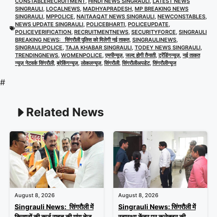
CONSTABLERECRUITMENT
,
HINDI NEWS SINGRAULI
,
LATEST NEWS
SINGRAULI
,
LOCALNEWS
,
MADHYAPRADESH
,
MP BREAKING NEWS
SINGRAULI
,
MPPOLICE
,
NAITAAQAT NEWS SINGRAULI
,
NEWCONSTABLES
,
NEWS UPDATE SINGRAULI
,
POLICEBHARTI
,
POLICEUPDATE
,
POLICEVERIFICATION
,
RECRUITMENTNEWS
,
SECURITYFORCE
,
SINGRAULI
BREAKING NEWS: सिंगरौली पुलिस को मिलेगी नई ताकत
,
SINGRAULINEWS
,
SINGRAULIPOLICE
,
TAJA KHABAR SINGRAULI
,
TODEY NEWS SINGRAULI
,
TRENDINGNEWS
,
WOMENPOLICE
,
एमपीन्यूज़
,
जल्द होगी तैनाती
,
ट्रेंडिंगन्यूज़
,
नई ताकत
न्यूज़ नेटवर्क सिंगरौली
,
ब्रेकिंगन्यूज़
,
लोकलन्यूज़
,
सिंगरौली
,
सिंगरौलीअपडेट
,
सिंगरौलीन्यूज
#
Related News
August 8, 2026
August 8, 2026
Singrauli News: सिंगरौली में
Singrauli News: सिंगरौली में
किसानों की कर्ज़ राहत की मांग तेज,
स्वास्थ्य केंद्र पर कलेक्टर की