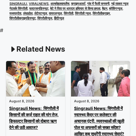
SINGRAULI
,
VIRALNEWS
,
अल्कोहलवायलेंस
,
क्राइमअलर्ट
,
गांव में फैली सनसनी
,
नई ताकत न्यूज़
नेटवर्क सिंगरौली
,
फादरसनडिस्प्यूट
,
बेटे ने पिता पर धारदार हथियार से किया हमला
,
बैढ़न
,
ब्रेकिंगन्यूज़
,
मध्यप्रदेश
,
लंघाडोल
,
लेटेस्टन्यूज़
,
वायरलन्यूज़
,
सिंगरौली
,
सिंगरौली न्यूज
,
सिंगरौलीक्राइम
,
सिंगरौलीक्राइमडिस्प्यूट
,
सिंगरौलीन्यूज
,
हिंदीन्यूज़
#
Related News
August 8, 2026
August 8, 2026
Singrauli News: सिंगरौली में
Singrauli News: सिंगरौली में
किसानों की कर्ज़ राहत की मांग तेज,
स्वास्थ्य केंद्र पर कलेक्टर की
डिफाल्टर किसानों को दोबारा ऋण
अचानक एंट्री, व्यवस्थाओं की खुली
देने की उठी आवाज?
पोल या अफसरों को सख्त संदेश?
आखिर कब सुधरेंगी स्वास्थ्य सेवाएं?