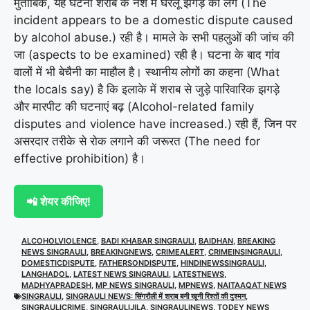
मुताबिक, यह घटना शराब के नशे में घरेलू झगड़े की लग (The
incident appears to be a domestic dispute caused
by alcohol abuse.) रही है। मामले के सभी पहलुओं की जांच की
जा (aspects to be examined) रही है। घटना के बाद गांव
वालों में भी बेचैनी का माहौल है। स्थानीय लोगों का कहना (What
the locals say) है कि इलाके में शराब से जुड़े पारिवारिक झगड़े
और मारपीट की घटनाएं बढ़ (Alcohol-related family
disputes and violence have increased.) रही हैं, जिन पर
असरदार तरीके से रोक लगाने की जरूरत (The need for
effective prohibition) है।
📲 शेयर कीजिए!
ALCOHOLVIOLENCE
,
BADI KHABAR SINGRAULI
,
BAIDHAN
,
BREAKING
NEWS SINGRAULI
,
BREAKINGNEWS
,
CRIMEALERT
,
CRIMEINSINGRAULI
,
DOMESTICDISPUTE
,
FATHERSONDISPUTE
,
HINDINEWSSINGRAULI
,
LANGHADOL
,
LATEST NEWS SINGRAULI
,
LATESTNEWS
,
MADHYAPRADESH
,
MP NEWS SINGRAULI
,
MPNEWS
,
NAITAAQAT NEWS
SINGRAULI
,
SINGRAULI NEWS: सिंगरौली में शराब बनी खूनी रिश्तों की दुश्मन
,
SINGRAULICRIME
,
SINGRAULIJILA
,
SINGRAULINEWS
,
TODEY NEWS