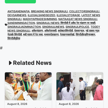
ANTISANDMAFIA
,
BREAKING NEWS SINGRAULI
,
COLLECTORSINGRAULI
,
DEVSARNEWS
,
ILLEGALSANDSEIZED
,
ILLEGALSTORAGE
,
LATEST NEWS
SINGRAULI
,
MADHYAPRADESHMINING
,
NAITAAQAT NEWS SINGRAULI
,
SANDMININGACTION
,
SINGRAULI NEWS: सिंगरौली में अवैध रेत भंडारण पर सख्ती
,
SINGRAULIADMINACTION
,
SINGRAULINEWS
,
SINGRAULIPOLICE
,
TODEY
NEWS SINGRAULI
,
अवैधभंडारण
,
अवैधरेतजब्ती
,
कलेक्टरसिंगरौली
,
देवसरन्यूज
,
नई ताकत न्यूज़
नेटवर्क सिंगरौली
,
बड़ी मात्रा में रेत जब्त
,
मध्यप्रदेशखनन
,
रेतखननकार्रवाई
,
सिंगरौलीएडमिनएक्शन
,
सिंगरौलीपुलिस
#
Related News
August 8, 2026
August 8, 2026