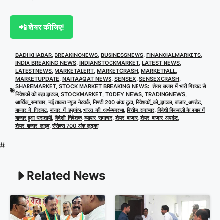
📲 शेयर कीजिए!
BADI KHABAR
,
BREAKINGNEWS
,
BUSINESSNEWS
,
FINANCIALMARKETS
,
INDIA BREAKING NEWS
,
INDIANSTOCKMARKET
,
LATEST NEWS
,
LATESTNEWS
,
MARKETALERT
,
MARKETCRASH
,
MARKETFALL
,
MARKETUPDATE
,
NAITAAQAT NEWS
,
SENSEX
,
SENSEXCRASH
,
SHAREMARKET
,
STOCK MARKET BREAKING NEWS: शेयर बाजार में भारी गिरावट से
निवेशकों को बड़ा झटका
,
STOCKMARKET
,
TODEY NEWS
,
TRADINGNEWS
,
आर्थिक_समाचार
,
नई ताकत न्यूज नेटवर्क
,
निफ्टी 200 अंक टूटा
,
निवेशकों_को_झटका
,
बाजार_अपडेट
,
बाजार_में_गिरावट
,
बाजार_में_हड़कंप
,
भारत_की_अर्थव्यवस्था
,
वित्तीय_समाचार
,
विदेशी बिकवाली के दबाव में
बाजार हुआ धराशायी
,
विदेशी_निवेशक
,
व्यापार_समाचार
,
शेयर_बाजार
,
शेयर_बाजार_अपडेट
,
शेयर_बाजार_लाइव
,
सेंसेक्स 700 अंक लुढ़का
#
Related News