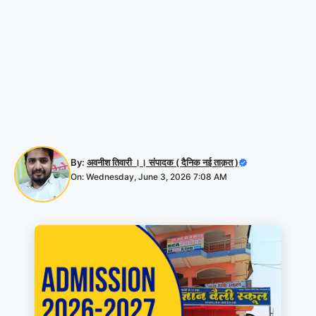
By:
अवनीश तिवारी ।। संपादक ( दैनिक नई ताक़त )
On: Wednesday, June 3, 2026 7:08 AM