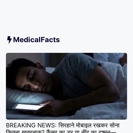
MedicalFacts
BREAKING NEWS: सिरहाने मोबाइल रखकर सोना
कितना खतरनाक? कैंसर का डर या नींद का दुश्मन—