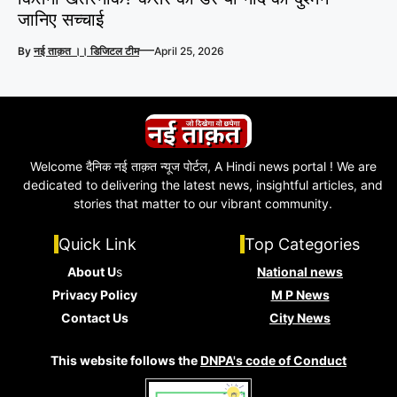
जानिए सच्चाई
—
By
नई ताक़त ।। डिजिटल टीम
April 25, 2026
Welcome दैनिक नई ताक़त न्यूज पोर्टल, A Hindi news portal ! We are
dedicated to delivering the latest news, insightful articles, and
stories that matter to our vibrant community.
Quick Link
Top Categories
About U
s
National news
Privacy Policy
M P News
Contact Us
City News
This website follows the
DNPA's code of Conduct