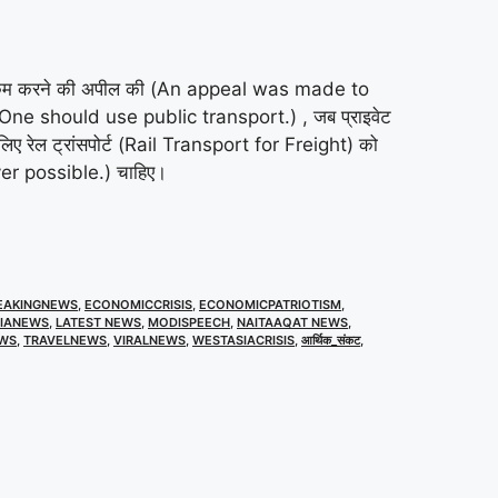
तेमाल कम करने की अपील की (An appeal was made to
ाहिए (One should use public transport.) , जब प्राइवेट
लिए रेल ट्रांसपोर्ट (Rail Transport for Freight) को
ever possible.) चाहिए।
EAKINGNEWS
,
ECONOMICCRISIS
,
ECONOMICPATRIOTISM
,
DIANEWS
,
LATEST NEWS
,
MODISPEECH
,
NAITAAQAT NEWS
,
WS
,
TRAVELNEWS
,
VIRALNEWS
,
WESTASIACRISIS
,
आर्थिक_संकट
,