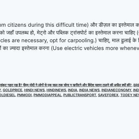
etrol from citizens during this difficult time) और डीज़ल का इस्
 को जहाँ उपलब्ध हो, मेट्रो और पब्लिक ट्रांसपोर्ट का इस्तेमाल करना च
 vehicles are necessary, opt for carpooling.) चाहिए, माल ढुलाई के 
ाड़ियों का ज़्यादा इस्तेमाल करना (Use electric vehicles more when
 गहरा रहा है? पीएम मोदी ने लोगों से एक साल तक सोना न खरीदने और विदेश यात्रा टालने की अपील क्यों की?
,
BR
Y
,
GOLDPRICE
,
HINDI NEWS
,
HINDINEWS
,
INDIA
,
INDIA NEWS
,
INDIANECONOMY
,
IN
OLDIESEL
,
PMMODI
,
PMMODIAPPEAL
,
PUBLICTRANSPORT
,
SAVEFOREX
,
TODEY NE