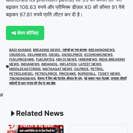
बढ़ाकर 106.63 रुपये और प्रीमियम डीज़ल XG की कीमत 91 पैसे
बढ़ाकर 97.81 रुपये प्रति लीटर कर दी है।
📲 शेयर कीजिए!
BADI KHABAR
,
BREAKING NEWS: महंगाई का नया झटका
,
BREAKINGNEWS
,
CRUDEOIL
,
DELHINEWS
,
DIESEL
,
DIESELPRICE
,
ECONOMICNEWS
,
FUELPRICEHIKE
,
FUELRATES
,
HIN DI NEWS
,
HINDINEWS
,
INDIA BREAKING
NEWS
,
INDIANEWS
,
INDIANOIL
,
INFLATION
,
LATEST NEWS
,
MIDDLEEASTCRISIS
,
NAITAAQAT NEWS
,
OILPRICE
,
PETROL
,
PETROLDIESEL
,
PETROLPRICE
,
PRICEHIKE
,
RUPEEFALL
,
TODEY NEWS
,
TRENDINGNEWS
,
देशभर में फिर बढ़े पेट्रोल-डीज़ल के दाम
,
नई ताकत न्यूज नेटवर्क
,
लगातार तीसरी
बढ़ोतरी से आम जनता की जेब पर बढ़ा बोझ
#
Related News