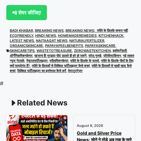
📲 शेयर कीजिए!
BADI KHABAR
,
BREAKING NEWS
,
BREAKING NEWS: पपीते के छिलके कचरा नहीं
,
ECOFRIENDLY
,
HINDI NEWS
,
HOMEMADEREMEDIES
,
KITCHENHACK
,
LATEST NEWS
,
NAITAAQAT NEWS
,
NATURALFERTILIZER
,
ORGANICSKINCARE
,
PAPAYAPEELBENEFITS
,
PAPAYASKINCARE
,
SKINCARETIPS
,
WASTETOTREASURE
,
ZEROWASTEKITCHEN
,
इकोफ्रेंडली
,
ऑर्गेनिकस्किनकेयर
,
खजाना हैं! मुरझाए पौधे डालते ही हरे हो जाएंगे
,
घरेलू नुस्खे
,
ज़ीरोवेस्टकिचन
,
नई ताकत
न्यूज नेटवर्क
,
नेचुरलफर्टिलाइज़र
,
पपीतास्किनकेयर
,
पपीते के छिलके के फायदे
,
पपीते के छिलके पौधों के लिए
क्यों फायदेमंद हैं?
,
पपीते के छिलकों से लिक्विड फर्टिलाइज़र कैसे बनाएं
,
पपीते के छिलकों से सूखी खाद कैसे
बनाएं
,
लिक्विड फर्टिलाइज़र का इस्तेमाल कैसे करें
,
वेस्टटूट्रेज़र
#
Related News
August 6, 2026
Gold and Silver Price
News: सोने ने तोड़े अब तक के सारे