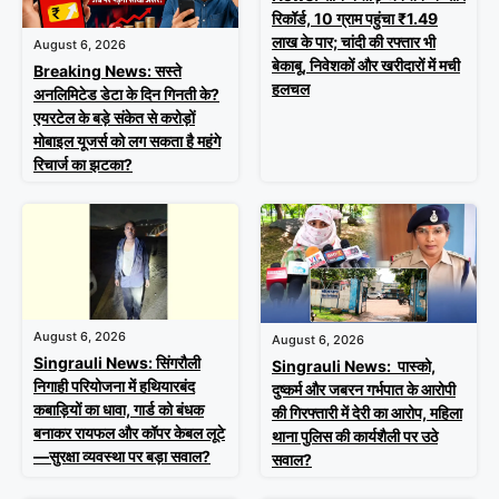
रिकॉर्ड, 10 ग्राम पहुंचा ₹1.49
लाख के पार; चांदी की रफ्तार भी
August 6, 2026
बेकाबू, निवेशकों और खरीदारों में मची
Breaking News: सस्ते
हलचल
अनलिमिटेड डेटा के दिन गिनती के?
एयरटेल के बड़े संकेत से करोड़ों
मोबाइल यूजर्स को लग सकता है महंगे
रिचार्ज का झटका?
August 6, 2026
August 6, 2026
Singrauli News: सिंगरौली
Singrauli News: पास्को,
निगाही परियोजना में हथियारबंद
दुष्कर्म और जबरन गर्भपात के आरोपी
कबाड़ियों का धावा, गार्ड को बंधक
की गिरफ्तारी में देरी का आरोप, महिला
बनाकर रायफल और कॉपर केबल लूटे
थाना पुलिस की कार्यशैली पर उठे
—सुरक्षा व्यवस्था पर बड़ा सवाल?
सवाल?