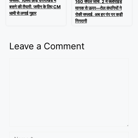
फैसला; दिल्ली छोड़ उत्तराखंड में
160 सैंपल जांचे, 2 में क्लोराइड
बसने की तैयारी, जमीन के लिए CM
मानक से ऊपर—तेल कंपनियों ने
धामी से लगाई गुहार
रोकी सप्लाई, अब हर पंप पर कड़ी
निगरानी
Leave a Comment
Comment
Name