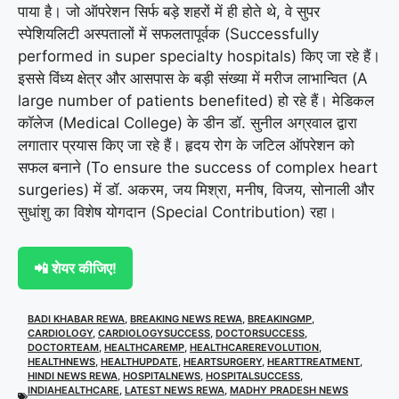
पाया है। जो ऑपरेशन सिर्फ बड़े शहरों में ही होते थे, वे सुपर
स्पेशियलिटी अस्पतालों में सफलतापूर्वक (Successfully
performed in super specialty hospitals) किए जा रहे हैं।
इससे विंध्य क्षेत्र और आसपास के बड़ी संख्या में मरीज लाभान्वित (A
large number of patients benefited) हो रहे हैं। मेडिकल
कॉलेज (Medical College) के डीन डॉ. सुनील अग्रवाल द्वारा
लगातार प्रयास किए जा रहे हैं। हृदय रोग के जटिल ऑपरेशन को
सफल बनाने (To ensure the success of complex heart
surgeries) में डॉ. अकरम, जय मिश्रा, मनीष, विजय, सोनाली और
सुधांशु का विशेष योगदान (Special Contribution) रहा।
📲 शेयर कीजिए!
BADI KHABAR REWA
,
BREAKING NEWS REWA
,
BREAKINGMP
,
CARDIOLOGY
,
CARDIOLOGYSUCCESS
,
DOCTORSUCCESS
,
DOCTORTEAM
,
HEALTHCAREMP
,
HEALTHCAREREVOLUTION
,
HEALTHNEWS
,
HEALTHUPDATE
,
HEARTSURGERY
,
HEARTTREATMENT
,
HINDI NEWS REWA
,
HOSPITALNEWS
,
HOSPITALSUCCESS
,
INDIAHEALTHCARE
,
LATEST NEWS REWA
,
MADHY PRADESH NEWS