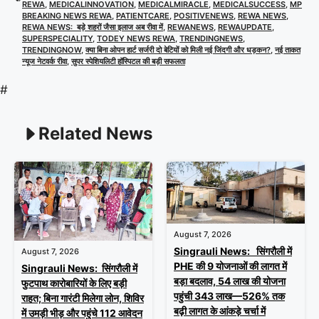
REWA
,
MEDICALINNOVATION
,
MEDICALMIRACLE
,
MEDICALSUCCESS
,
MP
BREAKING NEWS REWA
,
PATIENTCARE
,
POSITIVENEWS
,
REWA NEWS
,
REWA NEWS: बड़े शहरों जैसा इलाज अब रीवा में
,
REWANEWS
,
REWAUPDATE
,
SUPERSPECIALITY
,
TODEY NEWS REWA
,
TRENDINGNEWS
,
TRENDINGNOW
,
क्या बिना ओपन हार्ट सर्जरी दो बेटियों को मिली नई जिंदगी और धड़कन?
,
नई ताकत
न्यूज नेटवर्क रीवा
,
सुपर स्पेशियलिटी हॉस्पिटल की बड़ी सफलता
#
Related News
August 7, 2026
Singrauli News: सिंगरौली में
August 7, 2026
PHE की 9 योजनाओं की लागत में
Singrauli News: सिंगरौली में
बड़ा बदलाव, 54 लाख की योजना
फुटपाथ कारोबारियों के लिए बड़ी
पहुंची 343 लाख—526% तक
राहत; बिना गारंटी मिलेगा लोन, शिविर
बढ़ी लागत के आंकड़े चर्चा में
में उमड़ी भीड़ और पहुंचे 112 आवेदन