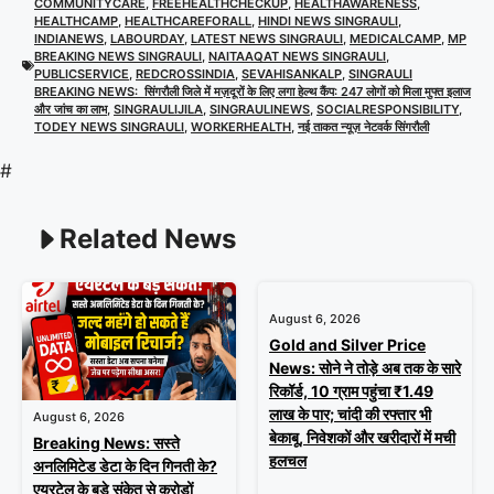
COMMUNITYCARE
,
FREEHEALTHCHECKUP
,
HEALTHAWARENESS
,
HEALTHCAMP
,
HEALTHCAREFORALL
,
HINDI NEWS SINGRAULI
,
INDIANEWS
,
LABOURDAY
,
LATEST NEWS SINGRAULI
,
MEDICALCAMP
,
MP
BREAKING NEWS SINGRAULI
,
NAITAAQAT NEWS SINGRAULI
,
PUBLICSERVICE
,
REDCROSSINDIA
,
SEVAHISANKALP
,
SINGRAULI
BREAKING NEWS: सिंगरौली जिले में मज़दूरों के लिए लगा हेल्थ कैंप: 247 लोगों को मिला मुफ्त इलाज
और जांच का लाभ
,
SINGRAULIJILA
,
SINGRAULINEWS
,
SOCIALRESPONSIBILITY
,
TODEY NEWS SINGRAULI
,
WORKERHEALTH
,
नई ताकत न्यूज़ नेटवर्क सिंगरौली
#
Related News
August 6, 2026
Gold and Silver Price
News: सोने ने तोड़े अब तक के सारे
रिकॉर्ड, 10 ग्राम पहुंचा ₹1.49
लाख के पार; चांदी की रफ्तार भी
August 6, 2026
बेकाबू, निवेशकों और खरीदारों में मची
Breaking News: सस्ते
हलचल
अनलिमिटेड डेटा के दिन गिनती के?
एयरटेल के बड़े संकेत से करोड़ों