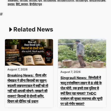
सफाईसंकट
,
सिंगरौली
,
सिंगरौली न्यूज
,
सिंगरौलीजिला
,
सिंगरौलीनगरनिगम
,
सिंगरौलीन्यूज
,
सैनिटेशनस्ट्राइक
,
हड़ताल
,
हिंदी_समाचार
,
हिन्दीलेटन्यूज़
#
Related News
August 7, 2026
August 7, 2026
Breaking News: रील्स और
Singrauli News: सिंगरौली में
मोबाइल ने छीना किताबों का सुकून;
चालू ट्रांसमिशन लाइन से 8 लोहे के
बदलती लाइफस्टाइल में कहीं खो तो
पोल चोरी, एक हफ्ते तक पुलिस से
नहीं रही आपकी सोचने-समझने की
क्यों छिपा रहा मामला? THDC
ताकत? किताबों से दोस्ती करिए,
प्रबंधन की सुरक्षा व्यवस्था और चुप्पी
दिमाग को दीजिए नई उड़ान
पर उठे गंभीर सवाल?