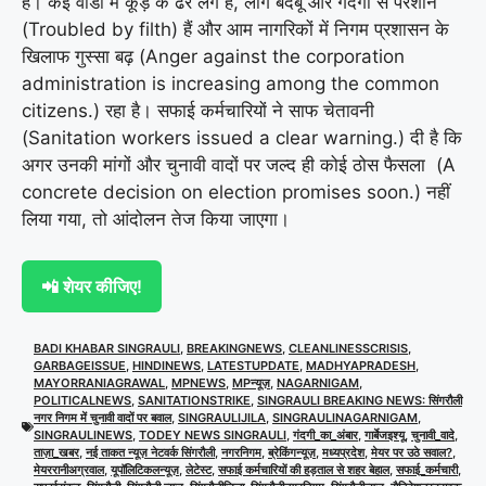
है। कई वार्डों में कूड़े के ढेर लगे हैं, लोग बदबू और गंदगी से परेशान
(Troubled by filth) हैं और आम नागरिकों में निगम प्रशासन के
खिलाफ गुस्सा बढ़ (Anger against the corporation
administration is increasing among the common
citizens.) रहा है। सफाई कर्मचारियों ने साफ चेतावनी
(Sanitation workers issued a clear warning.) दी है कि
अगर उनकी मांगों और चुनावी वादों पर जल्द ही कोई ठोस फैसला (A
concrete decision on election promises soon.) नहीं
लिया गया, तो आंदोलन तेज किया जाएगा।
📲 शेयर कीजिए!
BADI KHABAR SINGRAULI
,
BREAKINGNEWS
,
CLEANLINESSCRISIS
,
GARBAGEISSUE
,
HINDINEWS
,
LATESTUPDATE
,
MADHYAPRADESH
,
MAYORRANIAGRAWAL
,
MPNEWS
,
MPन्यूज़
,
NAGARNIGAM
,
POLITICALNEWS
,
SANITATIONSTRIKE
,
SINGRAULI BREAKING NEWS: सिंगरौली
नगर निगम में चुनावी वादों पर बवाल
,
SINGRAULIJILA
,
SINGRAULINAGARNIGAM
,
SINGRAULINEWS
,
TODEY NEWS SINGRAULI
,
गंदगी_का_अंबार
,
गार्बेजइश्यू
,
चुनावी_वादे
,
ताज़ा_खबर
,
नई ताकत न्यूज़ नेटवर्क सिंगरौली
,
नगरनिगम
,
ब्रेकिंगन्यूज़
,
मध्यप्रदेश
,
मेयर पर उठे सवाल?
,
मेयररानीअग्रवाल
,
यूपॉलिटिकलन्यूज़
,
लेटेस्ट
,
सफाई कर्मचारियों की हड़ताल से शहर बेहाल
,
सफाई_कर्मचारी
,