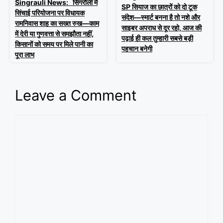
Singrauli News: सिंगरौली में
SP सियाज का छात्रों को दो टूक
सिंचाई परियोजना पर विधायक
संदेश—स्मार्ट बनना है तो नशे और
रामनिवास शाह का सख्त रुख—काम
साइबर अपराध से दूर रहो, आज की
में देरी या गुणवत्ता से समझौता नहीं,
पढ़ाई ही कल तुम्हारी सबसे बड़ी
किसानों को समय पर मिले पानी का
पहचान बनेगी
पूरा लाभ
Leave a Comment
Comment