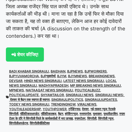
जिला अध्यक्ष राजेंद्र सिंह पाल काफी एक्टिव थे। उनके साथ
कार्यकर्ताओं की भीड़ थी। माना जा रहा है कि उन्हें फिर से मौका दिया
जा सकता है, यह तो वक्त ही बताएगा, लेकिन आज हर कोई दावेदारों
की ताकत की चर्चा (A discussion on the strength of the
contenders.) कर रहा था।
📲 शेयर कीजिए!
BADI KHABAR SINGRAULI
,
BAIDHAN
,
BJPNEWS
,
BJPWORKERS
,
BJPYUVAMORCHA
,
BJPयुवामोर्चा
,
BJYM
,
BJYMNEWS
,
BREAKINGNEWS
,
DEVSAR
,
HINDI NEWS SINGRAULI
,
LATEST NEWS SINGRAULI
,
LOCAL
NEWS SINGRAULI
,
MADHYAPRADESH
,
MP BREAKING NEWS SINGRAULI
,
MPNEWS
,
NAITAAQAT NEWS SINGRAULI
,
POLITICALBUZZ
,
POLITICALUPDATE
,
SHYAMTAILOR
,
SINGRAULI NEWS
,
SINGRAULI NEWS:
देवसर से बैढ़न तक स्वागत ही स्वागत
,
SINGRAULIPOLITICS
,
SINGRAULIUPDATES
,
TODEY NEWS SINGRAULI
,
TRENDINGNOW
,
VIRALNEWS
,
YOUTHLEADERSHIP
,
YOUTHPOWER
,
ट्रेंडिंगनाउ
,
देवसर
,
नई ताकत न्यूज़ नेटवर्क
सिंगरौली
,
पॉलिटिकलअपडेट
,
पॉलिटिकलबज़
,
बैढ़न
,
ब्रेकिंगन्यूज़
,
मध्यप्रदेश
,
यूथपावर
,
यूथलीडरशिप
,
श्याम
टेलर के दौरे ने सिंगरौली जिले के कार्यकर्ताओं में भरा उत्साह
,
श्यामटेलर
,
सिंगरौली
,
सिंगरौली न्यूज
,
सिंगरौलीअपडेट्स
,
सिंगरौलीपॉलिटिक्स