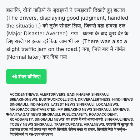
हालांकि, दोनों गाड़ियों के ड्राइवरों ने समझदारी दिखाते हुए हालात
(The drivers, displaying good judgment, handled
the situation.) को तुरंत संभाल लिया, जिससे बड़ा हादसा टल
(Major Disaster Averted) गया। घटना के बाद कुछ देर के
लिए रास्ते पर हल्का ट्रैफिक जाम भी लग (There was also a
slight traffic jam on the road.) गया, जिसे बाद में नॉर्मल
(Normal later) कर दिया गया।
📲 शेयर कीजिए!
ACCIDENTNEWS
,
ALERTDRIVERS
,
BADI KHABAR SINGRAULI
,
BREAKINGNEWS
,
BUSTRUCKCOLLISION
,
DRIVERALERTNESS
,
HINDI NEWS
SINGRAULI
,
INDIANEWS
,
LATEST NEWS SINGRAULI
,
LOCALNEWS
,
MAJORACCIDENTAVERTED
,
MP BREAKING NEWS SINGRAULI
,
MPNEWS
,
NAITAAQAT NEWS SINGRAULI
,
PUBLICSAFETY
,
ROADACCIDENT
,
ROADSAFETY
,
SINGRAULI NEWS: एक झटके में मची अफरा-तफरी
,
SINGRAULINEWS
,
TODEY NEWS SINGRAULI
,
TRAFFICUPDATE
,
VIRALNEWS
,
ड्राइवरों की सूझबूझ से
टला बड़ा हादसा
,
नई ताकत न्यूज़ नेटवर्क सिंगरौली
,
लेकिन संभल गए हालात
,
सिंगरौली जिले के कर्थुआ–
चितरंगी मार्ग पर बस–ट्रक की टक्कर